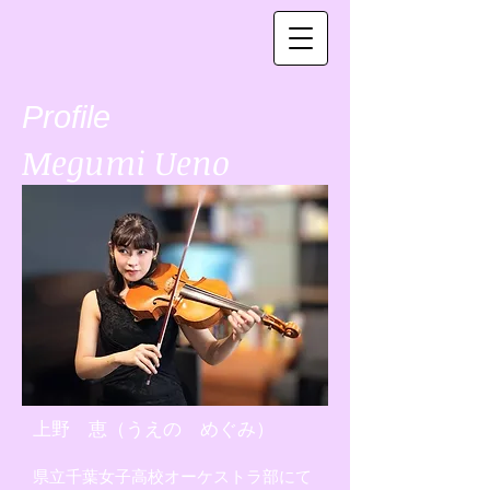
​Profile
Megumi Ueno
上野 恵（うえの めぐみ）
県立千葉女子高校オーケストラ部にて