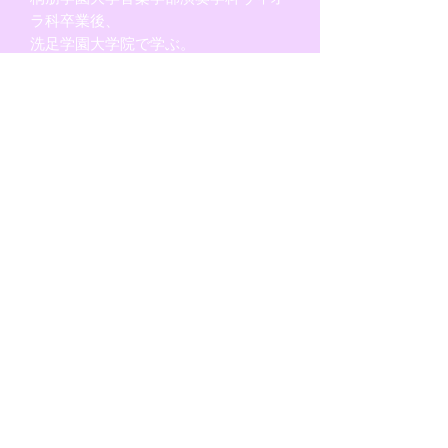
ラ科卒業後、
洗足学園大学院で学ぶ。
ポーランド・ショパン音楽院ディプロ
マ取得。
2011年ロシアサンクトペテルブルグに
てチャイコフスキー
交響楽団とセントメアリー教会にて共
演。
2012年ブタペストリストの家にて優秀
者コンサートに出演。
2014年、2016年にショパンアカデミ
ークラスにて、
ファイナルコンサートに出演。
ヴィオラを岡田伸夫（故）ドロタ•ス
ロツィンスカ。
室内楽を藤原浜雄、藤井一興（故）に
師事。
現在、SJPO（品川ジュニアオーケス
トラ）ヴィオラコーチ、