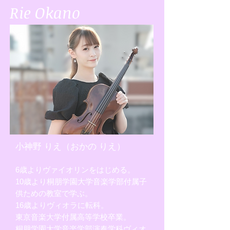
Rie Okano
小神野 りえ（おかの りえ）
6歳よりヴァイオリンをはじめる。
10歳より桐朋学園大学音楽学部付属子
供ための教室で学ぶ。
16歳よりヴィオラに転科。
東京音楽大学付属高等学校卒業。
桐朋学園大学音楽学部演奏学科ヴィオ