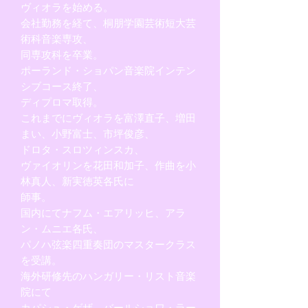
ヴィオラを始める。
会社勤務を経て、桐朋学園芸術短大芸
術科音楽専攻、
同専攻科を卒業。
ポーランド・ショパン音楽院インテン
シブコース終了、
ディプロマ取得。
これまでにヴィオラを富澤直子、増田
まい、小野富士、市坪俊彦、
ドロタ・スロツィンスカ、
ヴァイオリンを花田和加子、作曲を小
林真人、
新実徳英各氏に
師事。
国内にてナフム・エアリッヒ、アラ
ン・ムニエ各氏、
パノハ弦楽四重奏団のマスタークラス
を受講。
海外研修先のハンガリー・リスト音楽
院にて
カパシュ・ゲザ、バールショワ・ラー